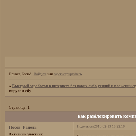
Привет, Гость!
Войдите
или
зарегистрируйтесь
.
»
Быстрый заработок в интернете без каких либо усилий и вложений ср
вирусом сбу
Страница:
1
как разблокировать компь
Поделиться
2015-02-13 16:22:10
Носов_Ранель
Активный участник