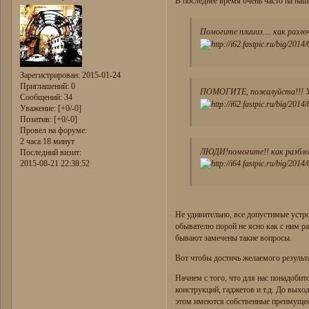
В последнее время очень часто на на
Помогите плиииз.... как разл
Зарегистрирован
: 2015-01-24
Приглашений:
0
ПОМОГИТЕ, пожалуйста!!! У м
Сообщений:
34
Уважение:
[+0/-0]
Позитив:
[+0/-0]
Провел на форуме:
2 часа 18 минут
ЛЮДИ!помогите!! как разблок
Последний визит:
2015-08-21 22:38:52
Не удивительно, все допустимые устр
обывателю порой не ясно как с ним ра
бывают замечены такие вопросы.
Вот чтобы достичь желаемого результ
Начнем с того, что для нас понадобит
конструкций, гаджетов и т.д. До выхо
этом имеются собственные преимущест