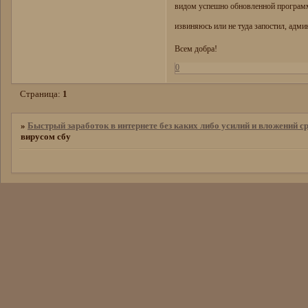
видом успешно обновленной программ
извиняюсь или не туда запостил, адми
Всем добра!
0
Страница:
1
»
Быстрый заработок в интернете без каких либо усилий и вложений ср
вирусом сбу