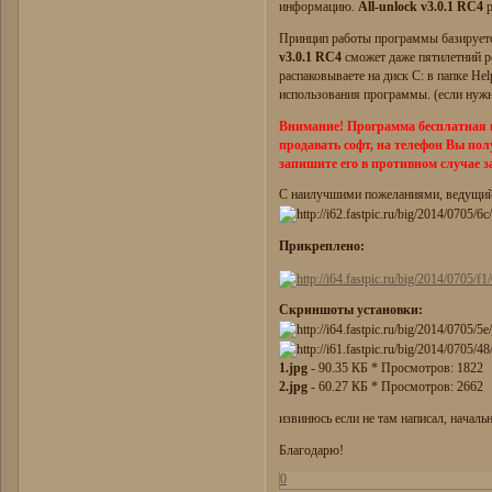
информацию.
All-unlock v3.0.1 RC4
р
Принцип работы программы базируется
v3.0.1 RC4
сможет даже пятилетний р
распаковываете на диск C: в папке He
использования программы. (если нужн
Внимание! Программа бесплатная 
продавать софт, на телефон Вы п
запишите его в противном случае 
С наилучшими пожеланиями, ведущий 
Прикреплено:
Скриншоты установки:
1.jpg
- 90.35 КБ * Просмотров: 1822
2.jpg
- 60.27 КБ * Просмотров: 2662
извинюсь если не там написал, началь
Благодарю!
0