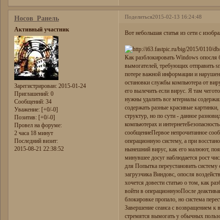
Поделиться
2015-02-13 16:24:48
Носов_Ранель
Активный участник
Вот небольшая статья из сети с изобр
Как разблокировать Windows опосля 
вымогателей, требующих отправить sm
потере важной информации и нарушен
остановки службы компьютера от виру
Зарегистрирован
: 2015-01-24
его вылечить если вирус. Я там чегот
Приглашений:
0
нужны удалить все мтериалы содержащ
Сообщений:
34
содержать разные красивые картинки,
Уважение:
[+0/-0]
структур, но по сути - данное разнов
Позитив:
[+0/-0]
компьютерах и интернетеБезопасност
Провел на форуме:
сообщениеПервое непрочитанное сооб
2 часа 18 минут
Последний визит:
операционную систему, а при восстано
2015-08-21 22:38:52
нынешний вирус, как его малюют, по
минувшее досуг наблюдается рост чи
для Попытка переустановить систему
загрузчика Виндовс, опосля воздейств
хочется довести статью о том, как р
войти в операционнуюПосле деактив
блокировке пропало, но система перес
Завершение сеанса с возвращением к 
стремятся вымогать у обычных польз