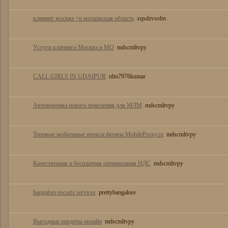
клининг москва +и московская область
xqsdzvsolm
Услуги клининга Москва и МО
mdscmltvpy
CALL GIRLS IN UDAIPUR
nlm7976kumar
Автоворонка нового поколения для МЛМ
mdscmltvpy
Топовые мобильные прокси фермы MobileProxy.ru
mdscmltvpy
Качественная и бесплатная оптимизация НДС
mdscmltvpy
bangalore escorts services
prettybangalore
Выгодные кредиты онлайн
mdscmltvpy