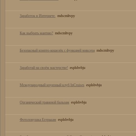
Заработок в Интернете.
mdscmltvpy
Как выбрать мантию?
mdscmltvpy
Безопасный крипто-кошелёк с функцией миксера
mdscmltvpy
Заработай на своём мастерстве!
esplsbvbju
Международный круизный клуб InCruises
esplsbvbju
Органический травяной бальзам
esplsbvbju
Фотоловушка Егерькам
esplsbvbju