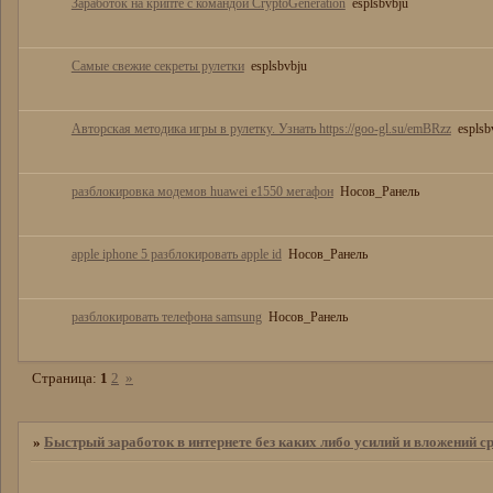
Заработок на крипте с командой CryptoGeneration
esplsbvbju
Самые свежие секреты рулетки
esplsbvbju
Авторская методика игры в рулетку. Узнать https://goo-gl.su/emBRzz
esplsb
разблокировка модемов huawei e1550 мегафон
Носов_Ранель
apple iphone 5 разблокировать apple id
Носов_Ранель
разблокировать телефона samsung
Носов_Ранель
Страница:
1
2
»
»
Быстрый заработок в интернете без каких либо усилий и вложений ср