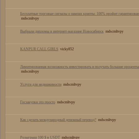
Бесплатные торговые сигналы о пампах крипты: 100% профит гарантирова
mdscmltvpy
Выбрали дипломы в интернет-магазине Новосибирск
mdscmltvpy
KANPUR CALL GIRLS
vicky852
Лимитированная возможность инвестировать и получать большие проценты
mdscmltvpy
Услуги для недвижимости
mdscmltvpy
Госзакупки это просто
mdscmltvpy
Как сделать международный денежный перевод?
mdscmltvpy
Розыгрыш 100 $ в USDT
mdscmltvpy