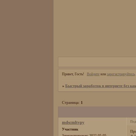
Привет, Гость!
Войдите
или
зарегистрируйтесь
.
»
Быстрый заработок в интернете без как
Страница:
1
Под
mdscmltvpy
Участник
При
Зарегистрирован
: 2022-05-05