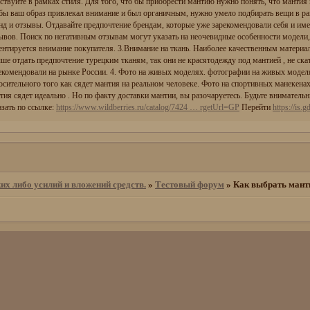
ствуйте в рамках стиля. Для того, что бы приобрести мантию нужно понять, что мантия 
бы ваш образ привлекал внимание и был органичным, нужно умело подбирать вещи в рам
нд и отзывы. Отдавайте предпочтение брендам, которые уже зарекомендовали себя и и
ывов. Поиск по негативным отзывам могут указать на неочевидные особенности модели, 
ентируется внимание покупателя. 3.Внимание на ткань. Наиболее качественным материа
ше отдать предпочтение турецким тканям, так они не красятодежду под мантией , не ск
екомендовали на рынке России. 4. Фото на живых моделях. фотографии на живых модел
осительного того как сядет мантия на реальном человеке. Фото на спортивных манекена
тия сядет идеально . Но по факту доставки мантии, вы разочаруетесь. Будьте внимател
азать по ссылке:
https://www.wildberries.ru/catalog/7424 … rgetUrl=GP
Перейти
https://is.
их либо усилий и вложений средств.
»
Тестовый форум
»
Как выбрать ман