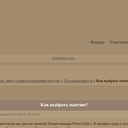
Форум
Участни
Активные темы
их либо усилий и вложений средств.
»
Тестовый форум
»
Как выбрать ман
Как выбрать мантию?
елиться
2022-06-27 20:14:48
ветствуем вас дорогие читатели! Вещает команда Perfect Style’s. И перейдем сразу к су