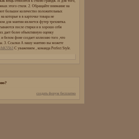
как вещь относится к стилю грандж. И для того,
ках этого стиля. 2. Обращайте внимание на
меют большое количество положительных
на которые в в карточке товара не
лом для мантии является футер трехнитка.
атываются после стирки и в хорошо себя
ях дает более объективную оценку
х и белом фоне создает иллюзию того ,что
ьны. 3. Ссылки А нашу мантию вы можете
gd/hK55b3
С уважением , команда Perfect Style.
тию?
создать форум бесплатно