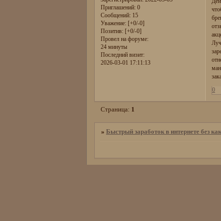
Дей
Приглашений:
0
что
Сообщений:
15
бре
Уважение:
[+0/-0]
отз
Позитив:
[+0/-0]
акц
Провел на форуме:
Луч
24 минуты
зар
Последний визит:
отн
2026-03-01 17:11:13
ман
зак
0
Страница:
1
»
Быстрый заработок в интернете без как